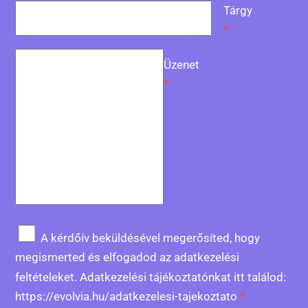
Tárgy
*
Üzenet
*
A kérdőív beküldésével megerősíted, hogy
megismerted és elfogadod az adatkezelési
feltételeket. Adatkezelési tájékoztatónkat itt találod:
https://evolvia.hu/adatkezelesi-tajekoztato
*