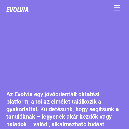
Skip
Men
EVOLVIA
to
content
Az Evolvia egy jövőorientált oktatási
platform, ahol az elmélet találkozik a
gyakorlattal. Küldetésünk, hogy segítsünk a
tanulóknak – legyenek akár kezdők vagy
haladók – valódi, alkalmazható tudást