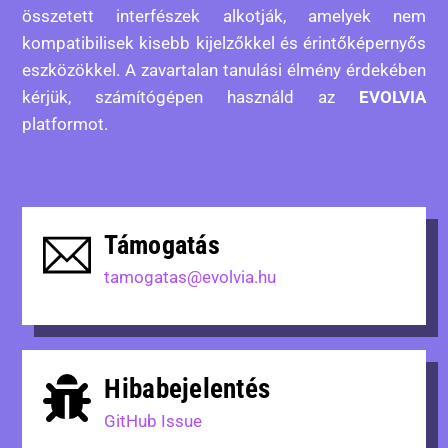
összetett interfészek alkotják, amelyek nem
kompatibilisek kisebb kijelzőkkel és érintőképernyős
eszközökkel. A zavartalan tanulási élmény érdekében
kérjük, számítógépen használd az
EVOLVIA
platformot.
Támogatás
tamogatas@evolvia.hu
Hibabejelentés
GitHub Issue