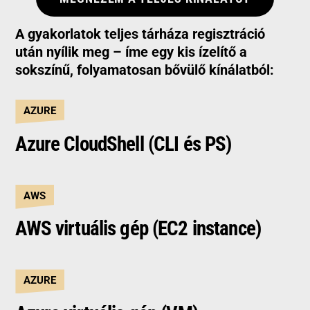
A gyakorlatok teljes tárháza regisztráció
után nyílik meg – íme egy kis ízelítő a
sokszínű, folyamatosan bővülő kínálatból:
AZURE
Azure CloudShell (CLI és PS)
AWS
AWS virtuális gép (EC2 instance)
AZURE