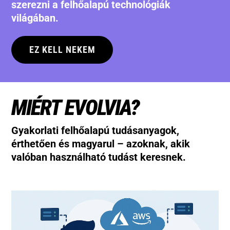
szerezni a felhőalapú technológiák
világában.
EZ KELL NEKEM
MIÉRT EVOLVIA?
Gyakorlati felhőalapú tudásanyagok,
érthetően és magyarul – azoknak, akik
valóban használható tudást keresnek.