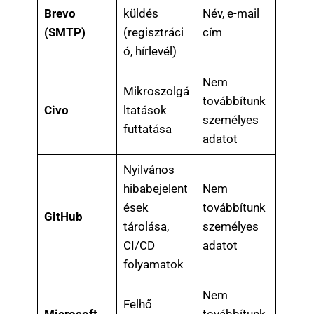
Brevo
küldés
Név, e-mail
(SMTP)
(regisztráci
cím
ó, hírlevél)
Nem
Mikroszolgá
továbbítunk
Civo
ltatások
személyes
futtatása
adatot
Nyilvános
hibabejelent
Nem
ések
továbbítunk
GitHub
tárolása,
személyes
CI/CD
adatot
folyamatok
Nem
Felhő