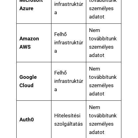
Microsoft
továbbítunk
infrastruktúr
Azure
személyes
a
adatot
Nem
Felhő
Amazon
továbbítunk
infrastruktúr
AWS
személyes
a
adatot
Nem
Felhő
Google
továbbítunk
infrastruktúr
Cloud
személyes
a
adatot
Nem
Hitelesítési
továbbítunk
Auth0
szolgáltatás
személyes
adatot