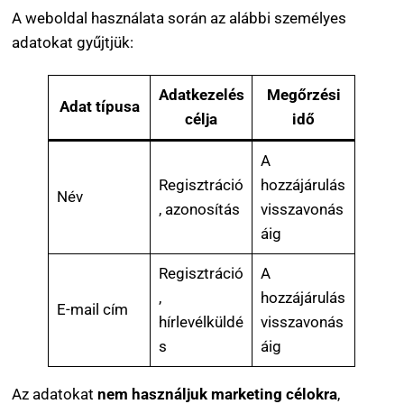
A weboldal használata során az alábbi személyes
adatokat gyűjtjük:
Adatkezelés
Megőrzési
Adat típusa
célja
idő
A
Regisztráció
hozzájárulás
Név
, azonosítás
visszavonás
áig
Regisztráció
A
,
hozzájárulás
E-mail cím
hírlevélküldé
visszavonás
s
áig
Az adatokat
nem használjuk marketing célokra
,