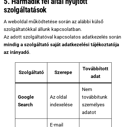
5. Harmadik fél által nyújtott
szolgáltatások
A weboldal működtetése során az alábbi külső
szolgáltatókkal állunk kapcsolatban.
Az adott szolgáltatóval kapcsolatos adatkezelés során
mindig a szolgáltató saját adatkezelési tájékoztatója
az irányadó
.
Továbbított
Szolgáltató
Szerepe
adat
Nem
Google
Az oldal
továbbítunk
Search
indexelése
személyes
adatot
E-mail