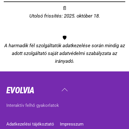
📄
Utolsó frissítés: 2025. október 18.
🛡️
A harmadik fél szolgáltatók adatkezelése során mindig az
adott szolgáltató saját adatvédelmi szabályzata az
irányadó.
EVOLVIA
Back
To
Top
Interaktív felhő gyakorlatok
Adatkezelési tájékoztató
Impresszum