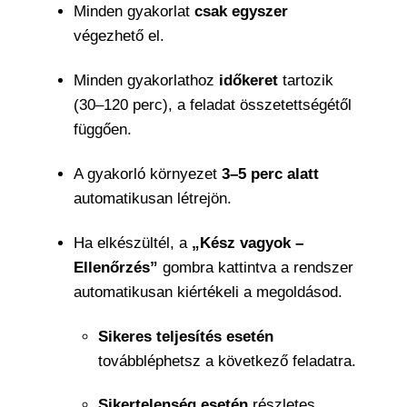
Minden gyakorlat
csak egyszer
végezhető el.
Minden gyakorlathoz
időkeret
tartozik
(30–120 perc), a feladat összetettségétől
függően.
A gyakorló környezet
3–5 perc alatt
automatikusan létrejön.
Ha elkészültél, a
„Kész vagyok –
Ellenőrzés”
gombra kattintva a rendszer
automatikusan kiértékeli a megoldásod.
Sikeres teljesítés esetén
továbbléphetsz a következő feladatra.
Sikertelenség esetén
részletes