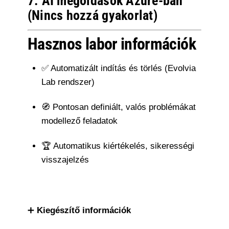
7. AI megoldások Azure-ban
(Nincs hozzá gyakorlat)
Hasznos labor információk
✅ Automatizált indítás és törlés (Evolvia
Lab rendszer)
🧭 Pontosan definiált, valós problémákat
modellező feladatok
🏆 Automatikus kiértékelés, sikerességi
visszajelzés
➕
Kiegészítő információk