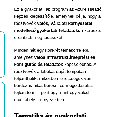
Ez a gyakorlati lab program az Azure Haladó
képzés kiegészítője, amelynek célja, hogy a
résztvevők
valós, vállalati környezetet
modellező gyakorlati feladatokon
keresztül
erősítsék meg tudásukat.
Minden hét egy konkrét témakörre épül,
amelyhez
valós infrastruktúraépítési és
konfigurációs feladatok
kapcsolódnak. A
résztvevők a labokat saját tempóban
teljesíthetik, miközben lehetőségük van
kérdezni, hibát keresni és megoldásokat
fejleszteni — pont úgy, mint egy valódi
munkahelyi környezetben.
s
n
Tematika és gyakorlati