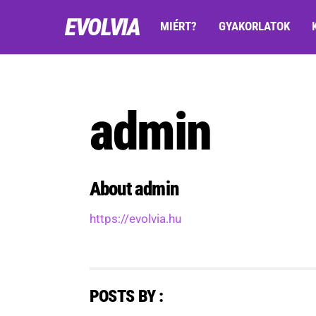
Skip
EVOLVIA
MIÉRT?
GYAKORLATOK
to
content
admin
About
admin
https://evolvia.hu
POSTS BY :