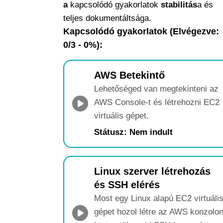
a
kapcsolódó gyakorlatok
stabilitás
a és
teljes dokumentáltsága.
Kapcsolódó gyakorlatok (Elvégezve:
0/3 - 0%):
AWS Betekintő
Lehetőséged van megtekinteni az
AWS Console-t és létrehozni EC2
virtuális gépet.
Státusz: Nem indult
Linux szerver létrehozás
és SSH elérés
Most egy Linux alapú EC2 virtuáli
gépet hozol létre az AWS konzolo